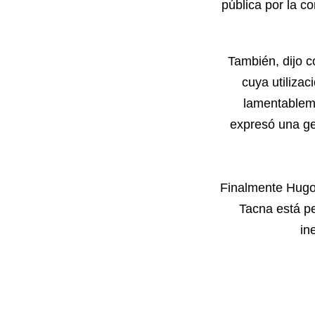
pública por la 
También, dijo 
cuya utiliza
lamentablem
expresó una ges
Finalmente Hugo
Tacna está pe
in