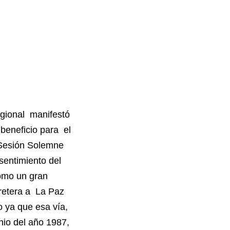
egional manifestó
 beneficio para el
a Sesión Solemne
sentimiento del
omo un gran
retera a La Paz
o ya que esa vía,
io del año 1987,