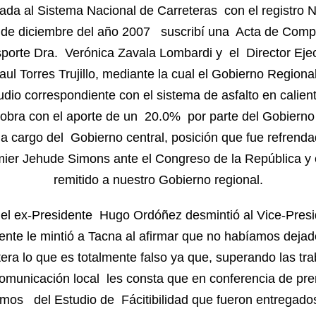
rada al Sistema Nacional de Carreteras con el registro N
1 de diciembre del año 2007 suscribí una Acta de Comp
sporte Dra. Verónica Zavala Lombardi y el Director Ejec
ul Torres Trujillo, mediante la cual el Gobierno Region
tudio correspondiente con el sistema de asfalto en calie
 obra con el aporte de un 20.0% por parte del Gobiern
a cargo del Gobierno central, posición que fue refrend
mier Jehude Simons ante el Congreso de la República 
remitido a nuestro Gobierno regional.
e el ex-Presidente Hugo Ordóñez desmintió al Vice-Pre
ente le mintió a Tacna al afirmar que no habíamos dejad
tera lo que es totalmente falso ya que, superando las tr
omunicación local les consta que en conferencia de pr
mos del Estudio de Fácitibilidad que fueron entregado