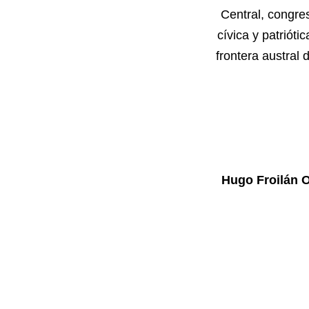
Central, congre
cívica y patrióti
frontera austral 
Hugo Froilán 