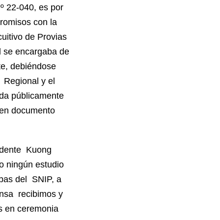
º 22-040, es por
romisos con la
uitivo de Provias
al se encargaba de
nte, debiéndose
o Regional y el
ada públicamente
y en documento
sidente Kuong
o ningún estudio
abas del SNIP, a
ensa recibimos y
s en ceremonia