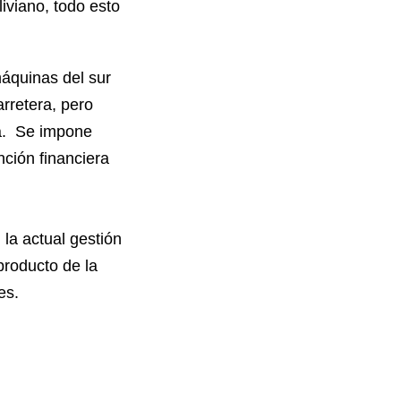
viano, todo esto
áquinas del sur
rretera, pero
a. Se impone
nción financiera
a actual gestión
producto de la
es.