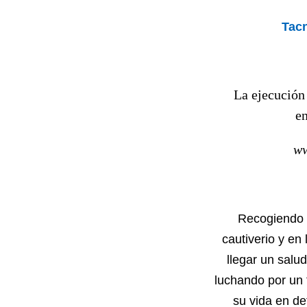
Tacn
La ejecución
en
ww
Recogiendo e
cautiverio y en
llegar un salu
luchando por un 
su vida en de