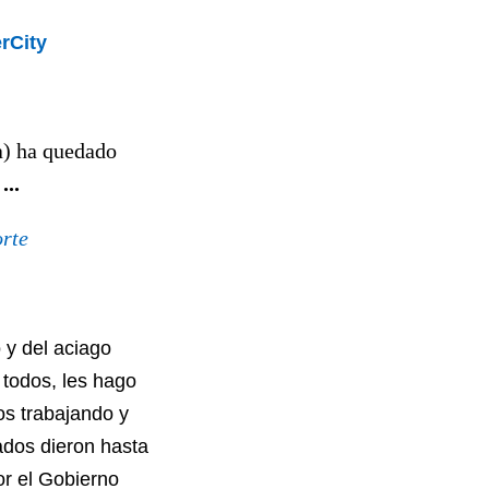
rCity
a) ha quedado
n
...
orte
 y del aciago
 todos, les hago
os trabajando y
ados dieron hasta
or el Gobierno