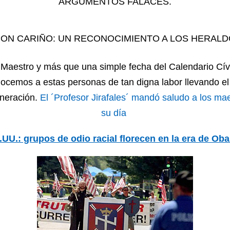
ARGUMENTOS FALACES.
ON CARIÑO: UN RECONOCIMIENTO A LOS HERALD
 Maestro y más que una simple fecha del Calendario Cív
ocemos a estas personas de tan digna labor llevando e
neración.
El ´Profesor Jirafales´ mandó saludo a los ma
su día
.UU.: grupos de odio racial florecen en la era de Ob