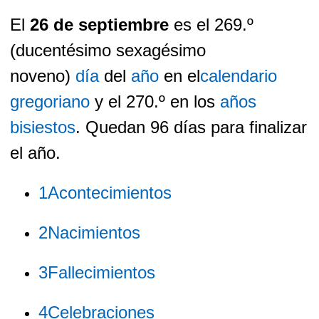
El
26 de septiembre
es el 269.º
(ducentésimo sexagésimo
noveno)
día
del
año
en el
calendario
gregoriano
y el 270.º en los
años
bisiestos
. Quedan 96 días para finalizar
el año.
1
Acontecimientos
2
Nacimientos
3
Fallecimientos
4
Celebraciones