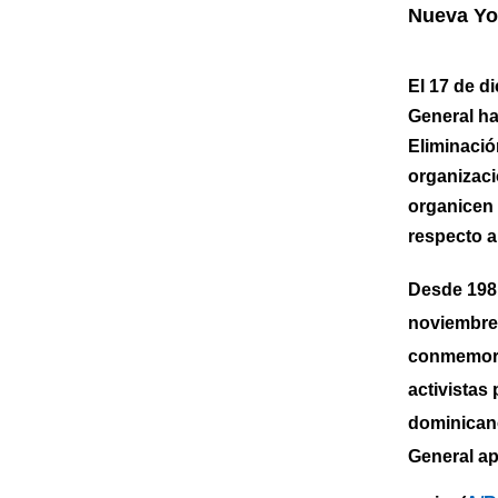
Nueva Yo
El 17 de d
General ha
Eliminación
organizaci
organicen e
respecto a
Desde 1981
noviembre 
conmemorac
activistas
dominicano
General ap