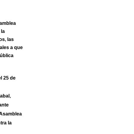
samblea
 la
os, las
ales a que
pública
l 25 de
abal,
ante
a Asamblea
tra la