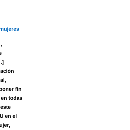
 mujeres
,
e
.]
nación
al,
poner fin
s en todas
 este
U en el
ujer,