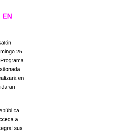
 EN
salón
domingo 25
l Programa
stionada
ealizará en
indaran
república
acceda a
tegral sus