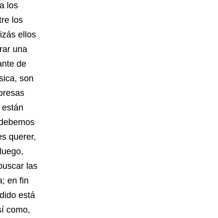
a los
re los
zás ellos
rar una
ante de
sica, son
presas
 están
e debemos
es querer,
luego,
 buscar las
; en fin
dido está
sí como,