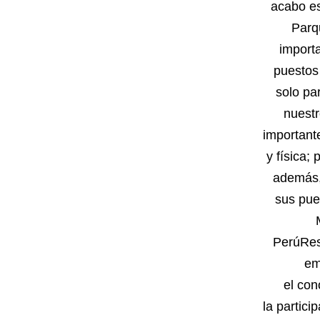
acabo es
Parqu
import
puestos
solo pa
nuestr
important
y física;
además,
sus pue
PerúRes
em
el con
la partic