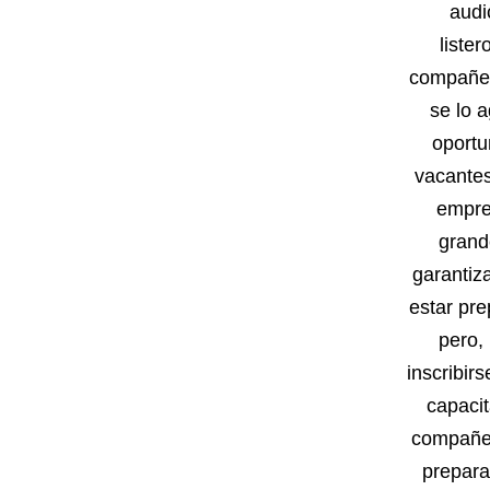
audi
liste
compañer
se lo 
oportu
vacantes
empre
grand
garantiz
estar pre
pero,
inscribirs
capacit
compañer
prepara