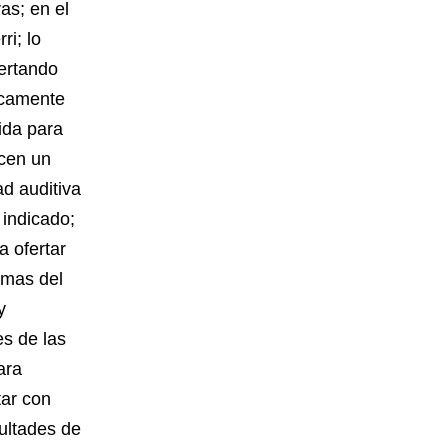
as; en el
ri; lo
ertando
icamente
ida para
ecen un
d auditiva
 indicado;
 ofertar
amas del
y
s de las
ara
tar con
ultades de