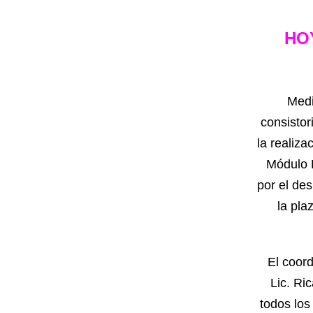
HO
Medi
consistor
la realiza
Módulo 
por el des
la pla
El coord
Lic. Ri
todos los