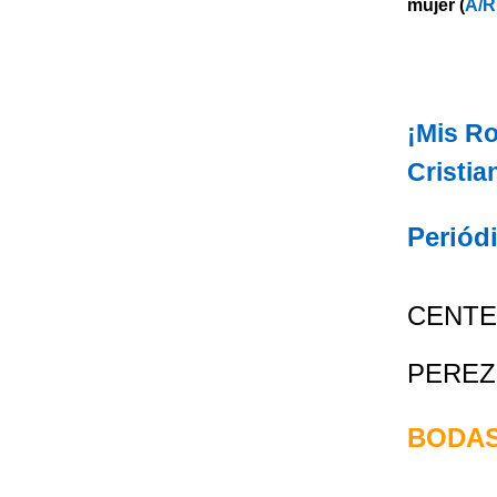
mujer (
A/R
¡Mis Ro
Cristia
Periód
CENTE
PEREZ
BODAS