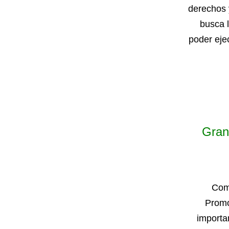
derechos 
busca l
poder eje
Gran 
Comp
Promo
importa