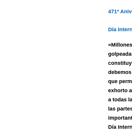
471º Aniv
Día Inter
«Millones
golpeadas
constituy
debemos c
que permi
exhorto a
a todas l
las parte
importan
Día Inter