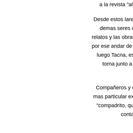
a la revista "
Desde estos lare
demas seres d
relatos y las obr
por ese andar de
luego Tacna, e
torna junto 
Compañeros y c
mas particular e
"compadrito, q
conta