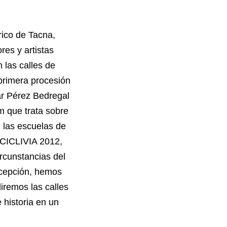
rico de Tacna,
es y artistas
 las calles de
 primera procesión
ar Pérez Bedregal
lm que trata sobre
n las escuelas de
 CICLIVIA 2012,
ircunstancias del
xcepción, hemos
diremos las calles
e historia en un