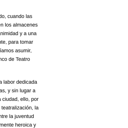
do, cuando las
en los almacenes
animidad y a una
nte, para tomar
ríamos asumir,
nco de Teatro
da labor dedicada
s, y sin lugar a
ciudad, ello, por
eatralización, la
ntre la juventud
emente heroica y