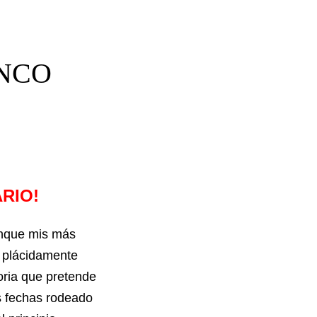
ENCO
RIO!
anque mis más
a plácidamente
oria que pretende
as fechas rodeado