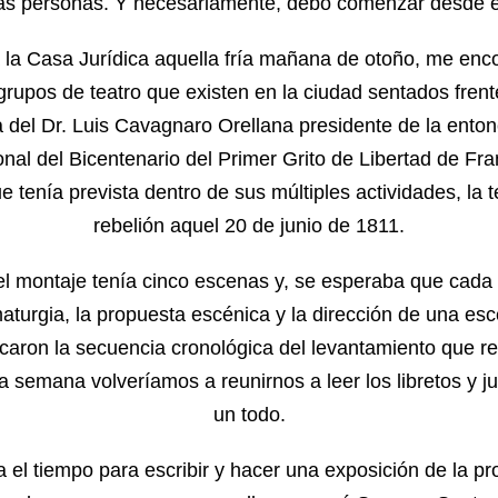
las personas.
Y necesariamente, debo comenzar desde el 
 la Casa Jurídica aquella fría mañana de otoño, me enco
rupos de teatro que existen en la ciudad sentados frente
a del Dr. Luis Cavagnaro Orellana presidente de la ento
nal del Bicentenario del Primer Grito de Libertad de Fr
 tenía prevista dentro de sus múltiples actividades, la t
rebelión aquel 20 de junio de 1811.
el montaje tenía cinco escenas y, se esperaba que cada 
turgia, la propuesta escénica y la dirección de una esce
caron la secuencia cronológica del levantamiento que regi
 semana volveríamos a reunirnos a leer los libretos y ju
un todo.
el tiempo para escribir y hacer una exposición de la p