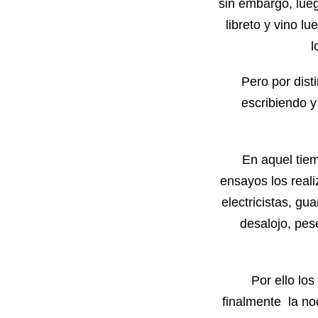
sin embargo, lue
libreto y vino l
l
Pero por dist
escribiendo y
En aquel tiem
ensayos los real
electricistas, gu
desalojo, pes
Por ello los
finalmente la no