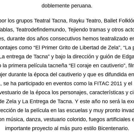
doblemente peruana.
r los grupos Teatral Tacna, Rayku Teatro, Ballet Folkló
blas, Teatrodefindemundo, Tejiendo tramas y otros actor
s, durante dos años consecutivos hemos teatralizado en
ntajes como “El Primer Grito de Libertad de Zela”, “La
“La entrega de Tacna” y bajo la dirección y guión de Edg
a primera película tacneña “El coraje en cautiverio”, fi
ujer durante la época del cautiverio y que es difundida e
 se ha participado en eventos como la FITAC 2011 y el
estuario de la época los personajes, características y c
de Zela y La Entrega de Tacna. Y este año no será la e
yección de la película en las escuelas y muy pronto inva
n música, danza, vestuario colorido, fuegos artificiales 
importante proyecto al más puro estilo Bicentenario.