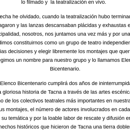
lo filmado y la teatralización en vivo.
fecha he olvidado, cuando la teatralización hubo termina
agaron y las lanzas descansaban plácidas y exhaustas 
ipalidad, nosotros, nos juntamos una vez más y por un
dimos constituirnos como un grupo de teatro independie
ias decisiones y elegir libremente los montajes que que
egimos un nombre para nuestro grupo y lo llamamos Ele
Bicentenario.
l Elenco Bicentenario cumplirá dos años de ininterrumpi
a gloriosa historia de Tacna a través de las artes escénica
o de los colectivos teatrales más importantes en nuestra 
us montajes, el número de actores involucrados en cada t
su temática y por la loable labor de rescate y difusión e
hechos históricos que hicieron de Tacna una tierra dobl