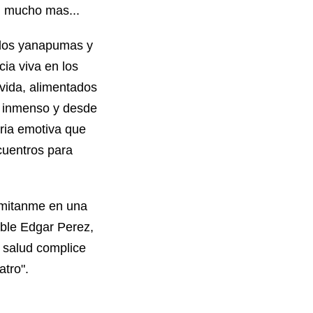
o, mucho mas...
, los yanapumas y
ia viva en los
 vida, alimentados
s inmenso y desde
ria emotiva que
cuentros para
rmitanme en una
able Edgar Perez,
 salud complice
atro".