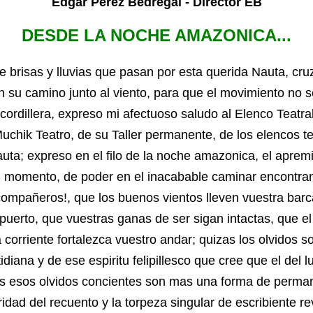
Edgar Perez Bedregal - Director EB
DESDE LA NOCHE AMAZONICA...
e brisas y lluvias que pasan por esta querida Nauta, cruz
 su camino junto al viento, para que el movimiento no 
 cordillera, expreso mi afectuoso saludo al Elenco Teatra
chik Teatro, de su Taller permanente, de los elencos te
uta; expreso en el filo de la noche amazonica, el apre
n momento, de poder en el inacabable caminar encontran
compañeros!, que los buenos vientos lleven vuestra bar
puerto, que vuestras ganas de ser sigan intactas, que el 
 corriente fortalezca vuestro andar; quizas los olvidos s
idiana y de ese espiritu felipillesco que cree que el del
as esos olvidos concientes son mas una forma de perm
dad del recuento y la torpeza singular de escribiente rev