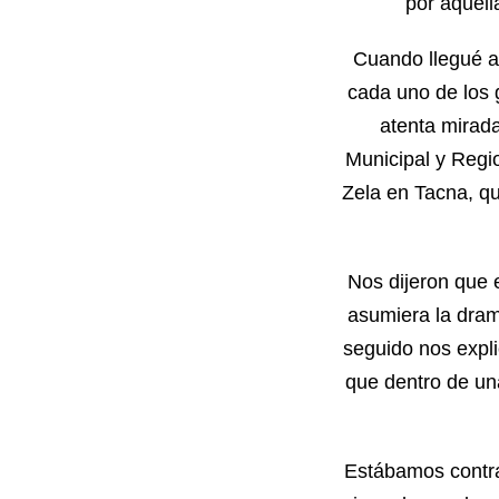
por aquel
Cuando llegué a
cada uno de los g
atenta mirad
Municipal y Regio
Zela en Tacna, que
Nos dijeron que 
asumiera la drama
seguido nos expli
que dentro de una
Estábamos contra 