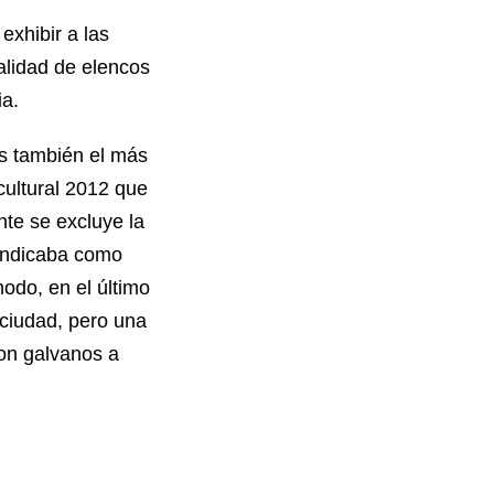
exhibir a las
talidad de elencos
ia.
es también el más
cultural 2012 que
nte se excluye la
 indicaba como
modo, en el último
 ciudad, pero una
on galvanos a