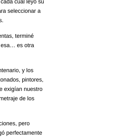
cada cual leyó su
ara seleccionar a
s.
entas, terminé
o esa… es otra
tenario, y los
onados, pintores,
e exigían nuestro
metraje de los
iciones, pero
ugó perfectamente