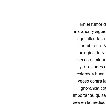
En el rumor d
marañon y siguen
aqui allende la
nombre de: Mu
colegios de Na
verlos en algù
¡Felicidades 
colores a buen 
veces contra la
ignorancia cot
importante, quiz
sea en la mediocri