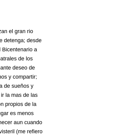
an el gran rio
se detenga; desde
l Bicentenario a
atrales de los
miante deseo de
os y compartir;
ca de sueños y
ir la mas de las
on propios de la
 lugar es menos
anecer aun cuando
isteril (me refiero