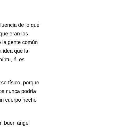
fluencia de lo qué
que eran los
ue la gente común
a idea que la
ritu, él es
so físico, porque
ios nunca podría
un cuerpo hecho
un buen ángel