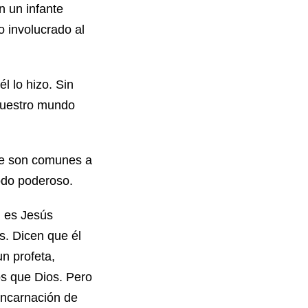
 un infante
 involucrado al
l lo hizo. Sin
nuestro mundo
ue son comunes a
odo poderoso.
n es Jesús
s. Dicen que él
n profeta,
os que Dios. Pero
 encarnación de